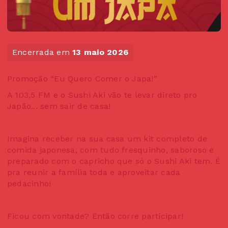
Encerrada em
13 maio 2026
Promoção “Eu Quero Comer o Japa!”
A 103,5 FM e o Sushi Aki vão te levar direto pro
Japão... sem sair de casa!
Imagina receber na sua casa um kit completo de
comida japonesa, com tudo fresquinho, saboroso e
preparado com o capricho que só o Sushi Aki tem. É
pra reunir a família toda e aproveitar cada
pedacinho!
Ficou com vontade? Então corre participar!