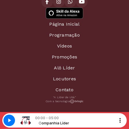
Página Inicial
Programação
Vídeos
Promoções
Alô Líder
Locutores
Contato
"A Líder de Ubá"
Com a tecnologia
00:00 - 05:00
I!
er
Companhia Líder
O SUCESSO ESTA AQUI!