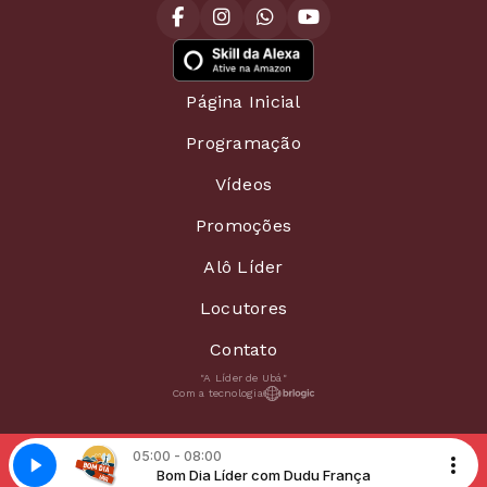
Página Inicial
Programação
Vídeos
Promoções
Alô Líder
Locutores
Contato
"A Líder de Ubá"
Com a tecnologia
05:00 - 08:00
udu França
- SEU BOMBEIRO
Bom Dia Líder com Dudu França
MUNHOZ E MARIANO - SEU BOMBEIRO