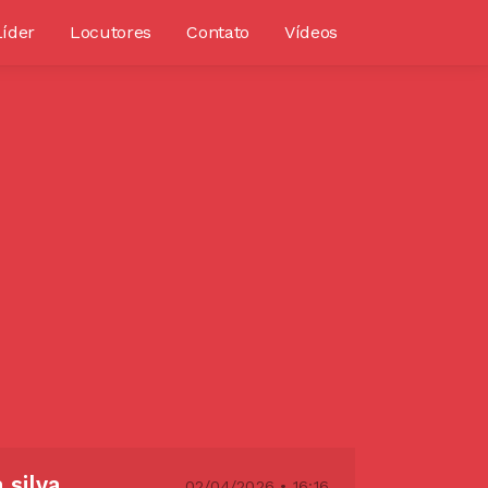
Líder
Locutores
Contato
Vídeos
 silva
02/04/2026 • 16:16