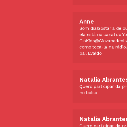
Anne
Bom dia!Gostaria de o
ela está no canal do Y
GioKids@Giovanadeoliv
como tocá-la na rád
pai, Evaldo.
Natalia Abrante
Quero participar da p
no bolso
Natalia Abrante
Quero participar da p