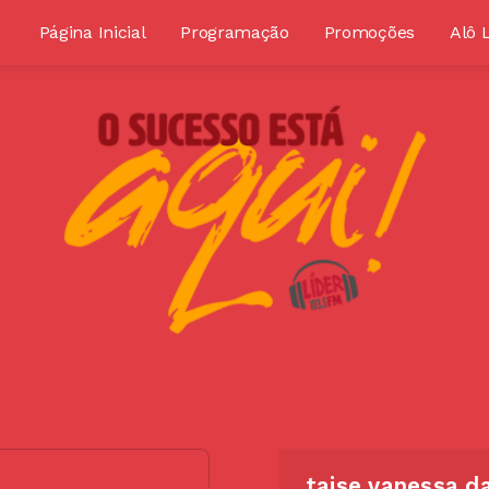
Página Inicial
Programação
Promoções
Alô 
taise vanessa da