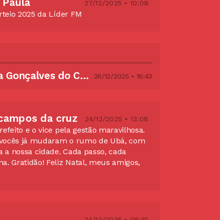
 Paula
27/12/2025 • 10:09
rteio 2025 da Líder FM
Anajulia Silva Gonçalves do Carmo
26/12/2025 • 16:43
 campos da cruz
24/12/2025 • 13:08
efeito e o vice pela gestão maravilhosa.
 vocês já mudaram o rumo de Ubá, com
a a nossa cidade. Cada passo, cada
a. Gratidão! Feliz Natal, meus amigos,
24/12/2025 • 08:10