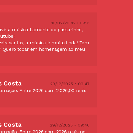
10/02/2026 • 09:11
uvir a música Lamento do passarinho,
outube:
eirasantos, a música é muito linda! Tem
io? Quero tocar em homenagem ao meu
s Costa
29/12/2025 • 09:47
romoção. Entre 2026 com 2.026,00 reais
s Costa
29/12/2025 • 09:46
romoção. Entre 2026 com 2026 reais no